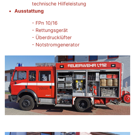
technische Hilfeleistung
Ausstattung
- FPn 10/16
- Rettungsgerät
- Überdrucklüfter
- Notstromgenerator