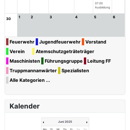
07:00
Ausbildung
1
2
3
4
5
6
30
Feuerwehr
Jugendfeuerwehr
Vorstand
Verein
Atemschutzgeträteträger
Maschinisten
Führungsgruppe
Leitung FF
Truppmannanwärter
Spezialisten
Alle Kategorien ...
Kalender
Juni 2025
Mo
Di
Mi
Do
Fr
Sa
So