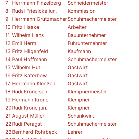
7
Herrmann Finzelberg
Schneidermeister
8
Rudsi Friesicke jun.
Kommission
9
Herrmann Grützmacher
Schuhmachermeister
10
Fritz Haake
Arbeiter
11
Wilhelm Hans
Bauunternehmer
12
Emil Herm
Fuhrunternehmer
13
Fritz Hilgenfeld
Kaufmann
14
Paul Hoffmann
Schuhmachermeister
15
Wilhelm Hut
Gastwirt
16
Fritz Katerbow
Gastwirt
17
Herrmann Kleeßen
Gastwirt
18
Rudi Krone sen
Klempnermeister
19
Hermann Krone
Klempner
20
Rudi Krone jun.
Klempner
21
August Müller
Schankwirt
22
Rudi Peragst
Schuhmachermeister
23
Bernhard Rohrbeck
Lehrer