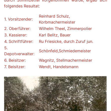
durch Stimmzettel vorgenommen wurde, ergab sich
folgendes Resultat:
Reinhard Schulz,
1. Vorsitzender:
Korbmachermeister
2. Oberführer:
Wilhelm Theel, Zimmerpolier
3. Kassierer:
Karl Belitz, Bauer
4. Schriftführer:
Ru Friesicke, durch Zuruf jun.
5.
Schönfeld,Schmiedemeister
Depotverwalter:
6. Beisitzer:
Wagnitz, Stellmachermeister
7. Beisitzer:
Wendt, Handelsmann