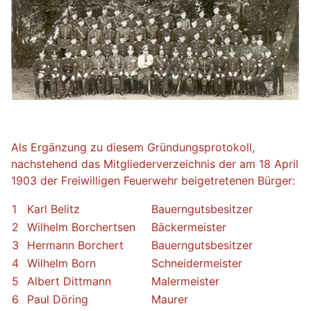
Als Ergänzung zu diesem Gründungsprotokoll,
nachstehend das Mitgliederverzeichnis der am 18 April
1903 der Freiwilligen Feuerwehr beigetretenen Bürger:
1
Karl Belitz
Bauerngutsbesitzer
2
Wilhelm Borchertsen
Bäckermeister
3
Hermann Borchert
Bauerngutsbesitzer
4
Wilhelm Born
Schneidermeister
5
Albert Dittmann
Malermeister
6
Paul Döring
Maurer