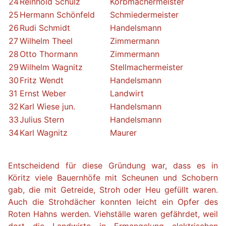
24
Reinhold Schulz
Korbmachermeister
25
Hermann Schönfeld
Schmiedermeister
26
Rudi Schmidt
Handelsmann
27
Wilhelm Theel
Zimmermann
28
Otto Thormann
Zimmermann
29
Wilhelm Wagnitz
Stellmachermeister
30
Fritz Wendt
Handelsmann
31
Ernst Weber
Landwirt
32
Karl Wiese jun.
Handelsmann
33
Julius Stern
Handelsmann
34
Karl Wagnitz
Maurer
Entscheidend für diese Gründung war, dass es in
Köritz viele Bauernhöfe mit Scheunen und Schobern
gab, die mit Getreide, Stroh oder Heu gefüllt waren.
Auch die Strohdächer konnten leicht ein Opfer des
Roten Hahns werden. Viehställe waren gefährdet, weil